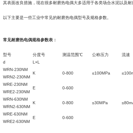
其表面改良措施，现在很多耐磨热电偶大多适用于各类场合水泥以及耐
以下主要是一些工业中常见的耐磨热电偶型号及规格参数。
常见耐磨热电偶规格参数表：
型号
分度号
测温范围℃
公称压力
流速
d
L×L
WRN-230NM
K
0-800
≤100MPa
≤100
WRN2-230NM
WRE-230NM
E
0-600
WRE2-230NM
WRN-630NM
K
0-800
≤30MPa
≤80m
WRN2-630NM
WRE-630NM
E
0-600
WRE2-630NM