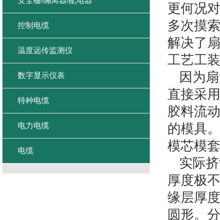
安全栅/隔离器/配电器
更何况
多次摸索
控制电缆
解决了
温度远传监测仪
工艺工
因为扇
数字显示仪表
直接采用
特种电缆
胶料流
电力电缆
的模具
模芯模
电缆
实际挤
厚度极不
缘层厚
圆形。