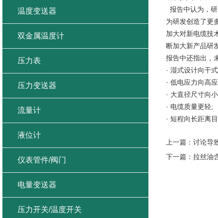
报告中认为，研
温度变送器
为研发创造了更
加大对新电缆技
双金属温度计
断加大新产品研
报告中还指出，未
压力表
· 湿式设计向干
· 低电应力向高应
压力变送器
· 大直径尺寸向
· 电缆质量更轻;
流量计
· 短程向长距离
液位计
上一篇：
讨论导
下一篇：
拉丝油
仪表管件/阀门
电量变送器
压力开关/温度开关