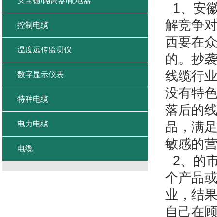
安全栅/隔离器/配电器
1、安
解竞争
控制电缆
西要在
温度远传监测仪
的。抄
线缆行
数字显示仪表
没有特
特种电缆
落后的
电力电缆
品，满
敏感的
电缆
2、的
个产品
业，结
自己在