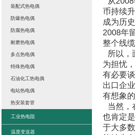
从200
装配式热电偶
币持续
防爆热电偶
成为历
防腐热电偶
2008
整个线缆
耐磨热电偶
所以，
多点热电偶
为担忧，
特殊热电偶
有必要谈
石油化工热电偶
出口企
电站热电偶
有想象
热安装套管
当然，
也肯定
工业热电阻
于大多
温度变送器