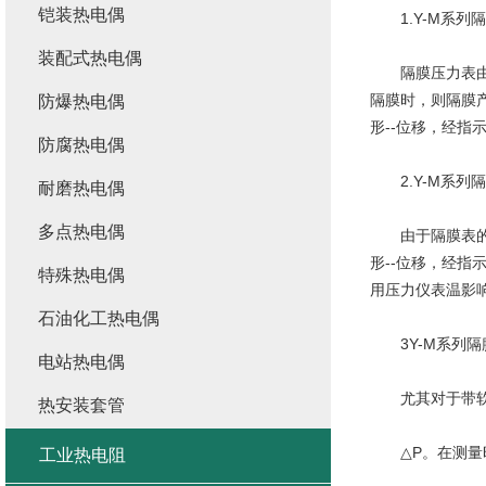
铠装热电偶
1.Y-M系列
装配式热电偶
隔膜压力表由各
隔膜时，则隔膜
防爆热电偶
形--位移，经
防腐热电偶
2.Y-M系列
耐磨热电偶
多点热电偶
由于隔膜表的系
形--位移，经
特殊热电偶
用压力仪表温影
石油化工热电偶
3Y-M系列隔
电站热电偶
尤其对于带软连
热安装套管
△P。在测量
工业热电阻