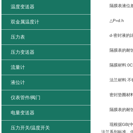
隔膜表液位
温度变送器
△P=d.h
双金属温度计
d-密封液的比重
压力表
隔膜表的耐蚀性
压力变送器
隔膜材料:0Cr17
流量计
法兰材料:不锈钢0C
液位计
密封垫圈材料:
仪表管件/阀门
隔膜表的耐
电量变送器
现根据GB(中国
压力开关/温度开关
法兰系列标准。