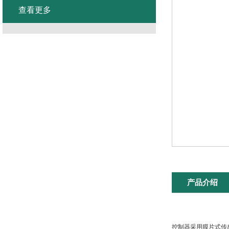
查看更多
产品介绍
控制器采用膜片式传