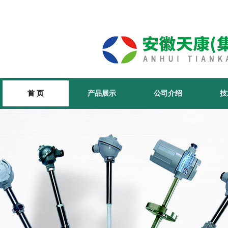
首 页
产品展示
公司介绍
技