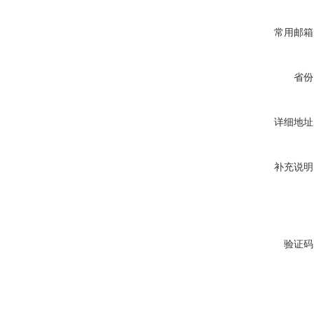
常用邮箱
省份
详细地址
补充说明
验证码