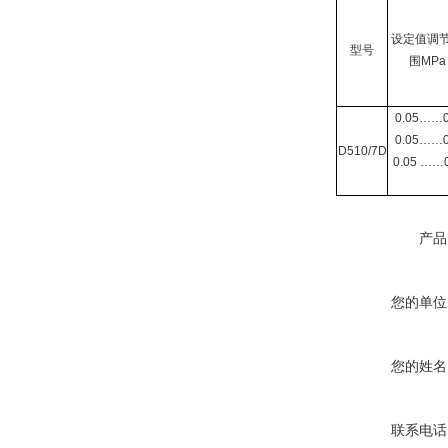
设定值调
型号
围MPa
0.05……0
0.05……0
D510/7D
0.05 ……0
产品
您的单位
您的姓名
联系电话