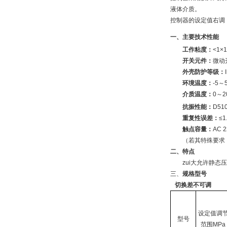
液体介质。
控制器的设定值右调，
一、主要技术性能
工作粘度：
<1×1
开关元件：
微动
外壳防护等级：
环境温度：
-5～
介质温度：
0～2
抗振性能：
D51
重复性误差：
≤1
触点容量：
AC 
（若其特殊要求，
二、特点
zui大允许静态压
三、
规格型号
切换差不可调
设定值调
型号
范围MPa