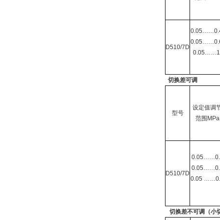
0.05……0.
0.05……0.
D510/7D
0.05……1
切换差可调
设定值调
型号
范围MPa
0.05……0.
0.05……0.
D510/7D
0.05 ……0
切换差不可调（小