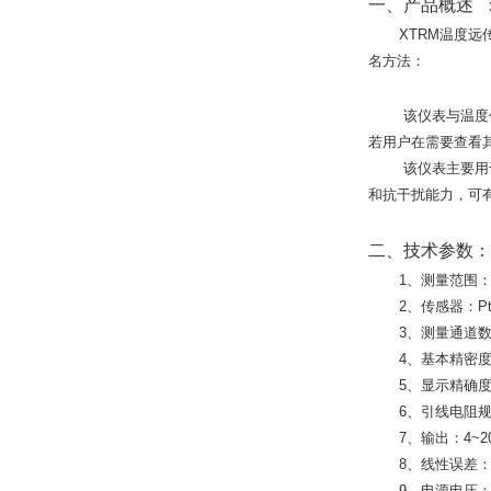
一、产品概述 
XTRM温度远传监
名方法：
该仪表与温度传感
若用户在需要查看
该仪表主要用于多
和抗干扰能力，可
二、技术参数：
1、测量范围：0~
2、传感器：Pt10
3、测量通道数：
4、基本精密度：
5、显示精确度：
6、引线电阻规定
7、输出：4~20
8、线性误差：≤
9、电源电压：13~