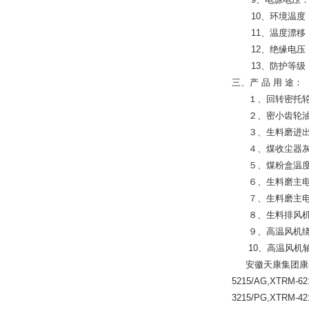
10、环境温度：-
11、温度漂移：＜
12、绝缘电压：输
13、防护等级：I
三、产 品 用 途：
１、回转密托轮
２、密小齿轮油
３、生料磨进出
４、煤收尘器灰
５、煤粉盒温
６、生料磨主电
７、生料磨主电
８、生料排风机
９、高温风机
10、高温风机
安徽天康集团康泰仪表电
5215/AG,XTRM-62
3215/PG,XTRM-42